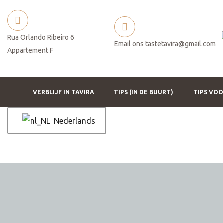
Rua Orlando Ribeiro 6
Email ons
tastetavira@gmail.com
Appartement F
VERBLIJF IN TAVIRA
TIPS (IN DE BUURT)
TIPS VO
Nederlands
betaling
ukt