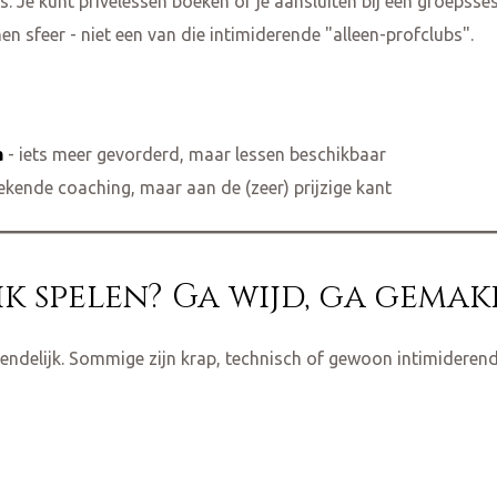
e kunt privélessen boeken of je aansluiten bij een groepssessie
n sfeer - niet een van die intimiderende "alleen-profclubs".
a
- iets meer gevorderd, maar lessen beschikbaar
tekende coaching, maar aan de (zeer) prijzige kant
ik spelen? Ga wijd, ga gemak
iendelijk. Sommige zijn krap, technisch of gewoon intimiderend.