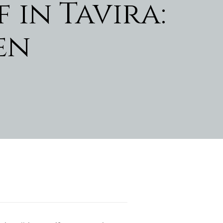
 in Tavira:
en