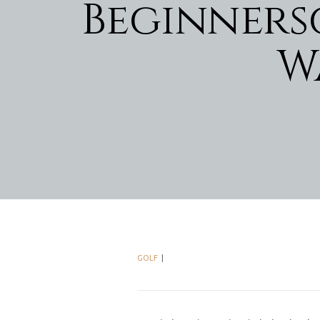
Beginnersg
W
GOLF