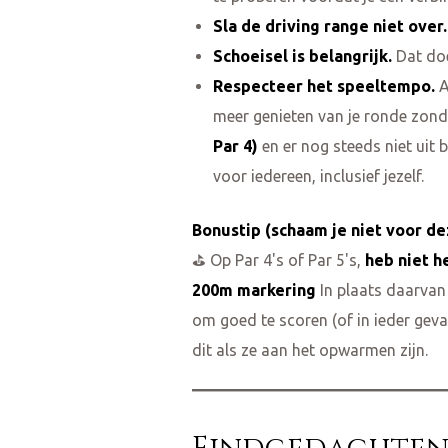
Sla de driving range niet over.
Schoeisel is belangrijk.
Dat doe
Respecteer het speeltempo.
A
meer genieten van je ronde zonder
Par 4)
en er nog steeds niet uit 
voor iedereen, inclusief jezelf.
Bonustip (schaam je niet voor de
⛳ Op Par 4's of Par 5's,
heb niet h
200m markering
In plaats daarvan 
om goed te scoren (of in ieder geval
dit als ze aan het opwarmen zijn.