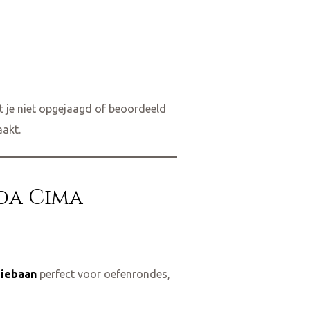
lt je niet opgejaagd of beoordeeld
aakt.
 da Cima
miebaan
perfect voor oefenrondes,