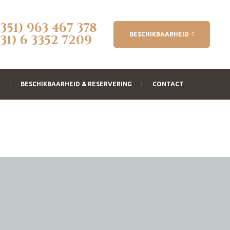
(351) 963 467 378
BESCHIKBAARHEID
(31) 6 3352 7209
BESCHIKBAARHEID & RESERVERING
CONTACT