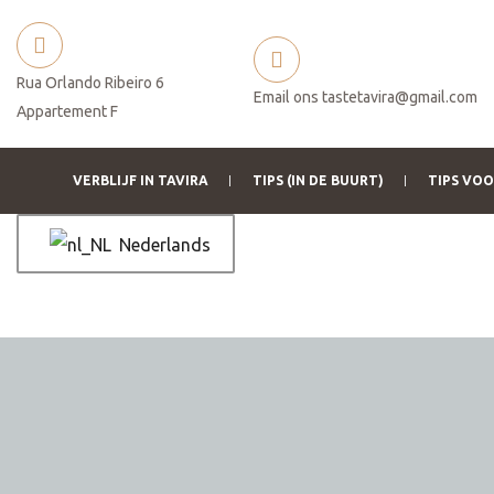
Rua Orlando Ribeiro 6
Email ons
tastetavira@gmail.com
Appartement F
VERBLIJF IN TAVIRA
TIPS (IN DE BUURT)
TIPS VO
Nederlands
betaling
ukt