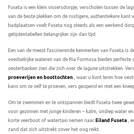
Fuseta is een klein vissersdorpje, verscholen tussen de l
van de beste plekken om de rustigere, authentiekere kant va
badplaatsen voelt Fuseta nog steeds als een werkend dorp
getijdentabellen belangrijker zijn dan tijd.
Een van de meest fascinerende kenmerken van Fuseta is d
voedselrijke wateren van de Ria Formosa bieden perfecte o
oesterbanken zien die zich over de lagune uitstrekken. Ver
proeverijen en boottochten
, waar u kunt leren hoe oes
kans om ze zelf te proeven, vers geopend en met een kneep
Om te zwemmen en te ontspannen biedt Fuseta twee gewel
voor gezinnen met jonge kinderen – kalm, ondiep water en 
korte veerboot of watertaxi nemen naar
Eiland Fuseta
, e
zand dat zich uitstrekt zover het oog reikt.