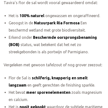
Tavira's flor de sal wordt vooral gewaardeerd omdat:
Het is
100% naturel
ongewassen en ongeraffineerd.
Geoogst in de
Natuurpark Ria Formosa
Een
beschermd wetland met grote biodiversiteit.
Erkend onder
Beschermde oorsprongsbenaming
(BOB)
status, wat betekent dat het net zo
streekgebonden is als portwijn of Parmigiano.
Vergeleken met gewoon tafelzout of nog grover zeezout:
Flor de Sal is
schilferig, knapperig en smelt
langzaam
en geeft gerechten de finishing sparkle.
Het bevat
meer sporenelementen
zoals magnesium
en calcium.
Het is
nooit gekookt
waardoor de subtiele maritieme