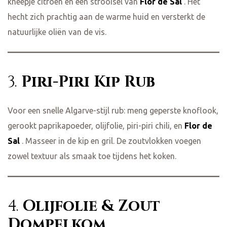
kneepje citroen en een strooisel van
Flor de Sal
. Het
hecht zich prachtig aan de warme huid en versterkt de
natuurlijke oliën van de vis.
3.
Piri-Piri Kip Rub
Voor een snelle Algarve-stijl rub: meng geperste knoflook,
gerookt paprikapoeder, olijfolie, piri-piri chili, en
Flor de
Sal
. Masseer in de kip en gril. De zoutvlokken voegen
zowel textuur als smaak toe tijdens het koken.
4.
Olijfolie & Zout
Dompelkom