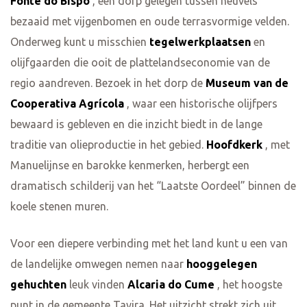
Fonte do Bispo
, een dorp gelegen tussen heuvels
bezaaid met vijgenbomen en oude terrasvormige velden.
Onderweg kunt u misschien
tegelwerkplaatsen
en
olijfgaarden die ooit de plattelandseconomie van de
regio aandreven. Bezoek in het dorp de
Museum van de
Cooperativa Agrícola
, waar een historische olijfpers
bewaard is gebleven en die inzicht biedt in de lange
traditie van olieproductie in het gebied.
Hoofdkerk
, met
Manuelijnse en barokke kenmerken, herbergt een
dramatisch schilderij van het “Laatste Oordeel” binnen de
koele stenen muren.
Voor een diepere verbinding met het land kunt u een van
de landelijke omwegen nemen naar
hooggelegen
gehuchten
leuk vinden
Alcaria do Cume
, het hoogste
punt in de gemeente Tavira. Het uitzicht strekt zich uit