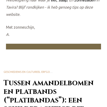
Nieuwsgierig naar waar je
eet
,
slaap
, En
zonnebaden
in
Tavira? Blijf rondkijken - ik heb genoeg tips op deze
website.
Met zonneschijn,
A.
GESCHIEDENIS EN CULTUREEL ERFGOED
,
NATUUR EN BIODIVERSITEIT
Tussen amandelbomen
en platbands
(“platibandas”): een