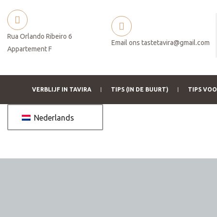
Rua Orlando Ribeiro 6
Email ons
tastetavira@gmail.com
Appartement F
VERBLIJF IN TAVIRA
TIPS (IN DE BUURT)
TIPS VO
Nederlands
betaling
ukt