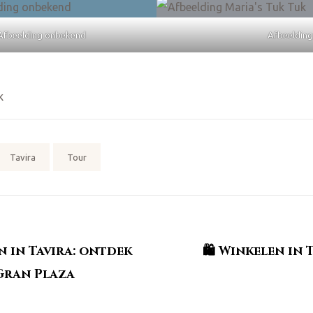
| Afbeelding onbekend
Afbeelding
k
Tavira
Tour
n in Tavira: ontdek
🛍️ Winkelen in
 Gran Plaza