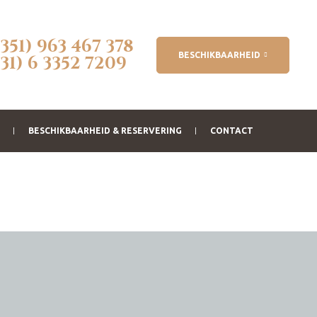
(351) 963 467 378
BESCHIKBAARHEID
(31) 6 3352 7209
BESCHIKBAARHEID & RESERVERING
CONTACT