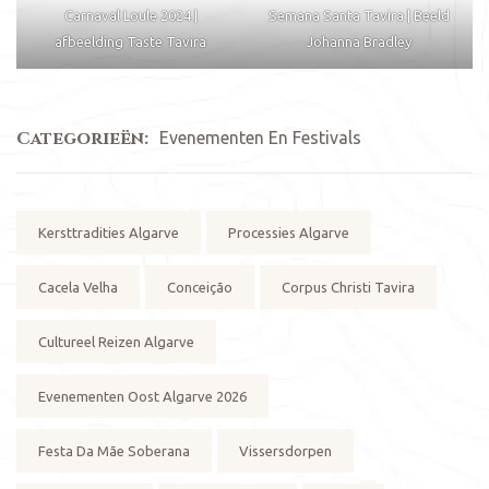
Carnaval Loule 2024 |
Semana Santa Tavira | Beeld
afbeelding Taste Tavira
Johanna Bradley
Categorieën:
Evenementen En Festivals
Tags:
Kersttradities Algarve
Processies Algarve
Cacela Velha
Conceição
Corpus Christi Tavira
Cultureel Reizen Algarve
Evenementen Oost Algarve 2026
Festa Da Mãe Soberana
Vissersdorpen