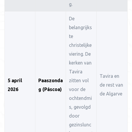
g.
De
belangrijks
te
christelijke
viering. De
kerken van
Tavira
Tavira en
5 april
Paaszonda
zitten vol
de rest van
2026
g (Páscoa)
voor de
de Algarve
ochtendmi
s, gevolgd
door
gezinslunc