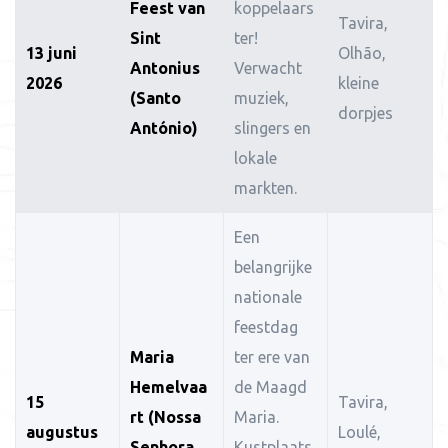
Feest van
koppelaars
Tavira,
Sint
ter!
13 juni
Olhão,
Antonius
Verwacht
2026
kleine
(Santo
muziek,
dorpjes
António)
slingers en
lokale
markten.
Een
belangrijke
nationale
feestdag
Maria
ter ere van
Hemelvaa
de Maagd
15
Tavira,
rt (Nossa
Maria.
augustus
Loulé,
Senhora
Kustplaats