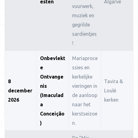
esten
Algarve
vuurwerk,
muziek en
gegrilde
sardientjes
!
Onbevlekt
Mariaproce
e
ssies en
Ontvange
kerkelijke
8
Tavira &
nis
vieringen in
december
Loulé
(Imaculad
de aanloop
2026
kerken
a
naar het
Conceição
kerstseizoe
)
n.