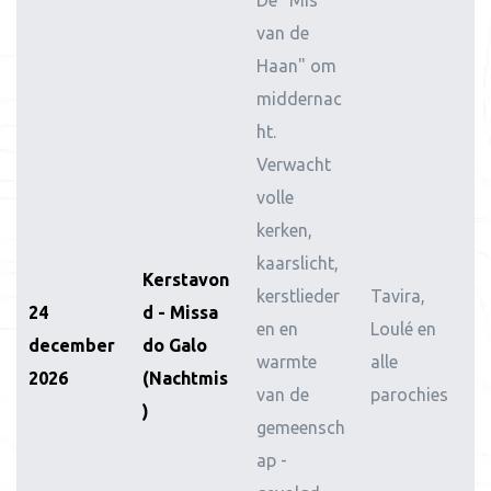
De "Mis
van de
Haan" om
middernac
ht.
Verwacht
volle
kerken,
kaarslicht,
Kerstavon
kerstlieder
Tavira,
24
d - Missa
en en
Loulé en
december
do Galo
warmte
alle
2026
(Nachtmis
van de
parochies
)
gemeensch
ap -