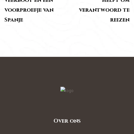
veerboot en een
helpt om
voorproefje van
verantwoord te
Spanje
reizen
Over ons