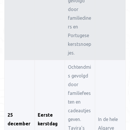
gevolgd
door
familiedine
rs en
Portugese
kerstsnoep
jes.
Ochtendmi
s gevolgd
door
familiefees
ten en
cadeautjes
25
Eerste
geven.
In de hele
december
kerstdag
Tavira's
Algarve