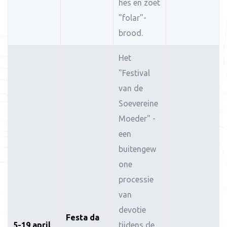
hes en zoet
"folar"-
brood.
Het
"Festival
van de
Soevereine
Moeder" -
een
buitengew
one
processie
van
devotie
Festa da
5-19 april
tijdens de