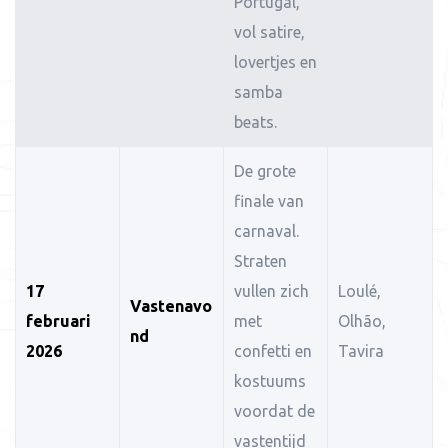
Portugal,
vol satire,
lovertjes en
samba
beats.
De grote
finale van
carnaval.
Straten
17
vullen zich
Loulé,
Vastenavo
februari
met
Olhão,
nd
2026
confetti en
Tavira
kostuums
voordat de
vastentijd