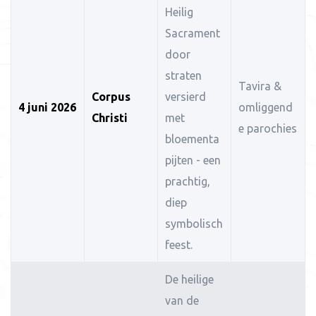
Heilig
Sacrament
door
straten
Tavira &
Corpus
versierd
4 juni 2026
omliggend
Christi
met
e parochies
bloementa
pijten - een
prachtig,
diep
symbolisch
feest.
De heilige
van de