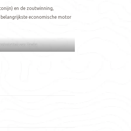
tonijn) en de zoutwinning,
de belangrijkste economische motor
treinstation van Tavira