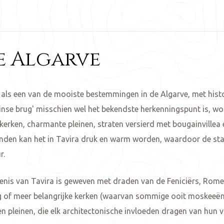
e Algarve
ls een van de mooiste bestemmingen in de Algarve, met histo
inse brug' misschien wel het bekendste herkenningspunt is, wo
e kerken, charmante pleinen, straten versierd met bougainville
nden kan het in Tavira druk en warm worden, waardoor de st
r.
edenis van Tavira is geweven met draden van de Feniciërs, Rom
g of meer belangrijke kerken (waarvan sommige ooit moskeeë
en pleinen, die elk architectonische invloeden dragen van hun 