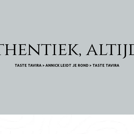
thentiek, alti
TASTE TAVIRA
>
ANNICK LEIDT JE ROND
>
TASTE TAVIRA