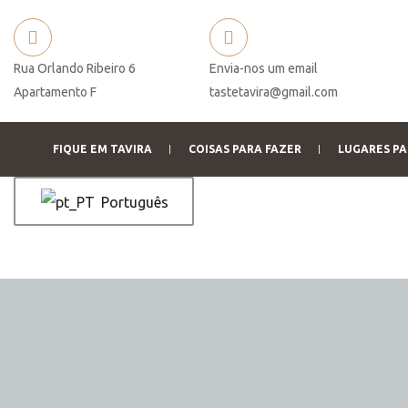
Rua Orlando Ribeiro 6
Envia-nos um email
Apartamento F
tastetavira@gmail.com
 você
FIQUE EM TAVIRA
COISAS PARA FAZER
LUGARES PA
Português
o de
serva