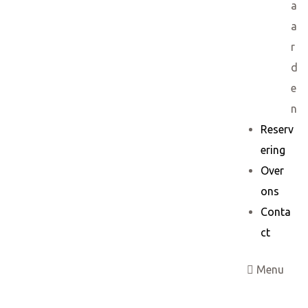
a
a
r
d
e
n
Reserv
ering
Over
ons
Conta
ct
Menu