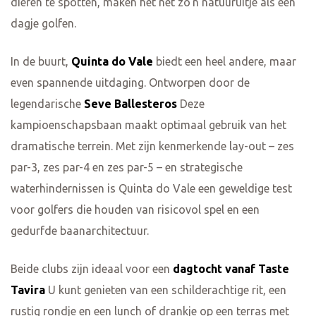
dieren te spotten, maken het net zo'n natuuruitje als een
dagje golfen.
In de buurt,
Quinta do Vale
biedt een heel andere, maar
even spannende uitdaging. Ontworpen door de
legendarische
Seve Ballesteros
Deze
kampioenschapsbaan maakt optimaal gebruik van het
dramatische terrein. Met zijn kenmerkende lay-out – zes
par-3, zes par-4 en zes par-5 – en strategische
waterhindernissen is Quinta do Vale een geweldige test
voor golfers die houden van risicovol spel en een
gedurfde baanarchitectuur.
Beide clubs zijn ideaal voor een
dagtocht vanaf Taste
Tavira
U kunt genieten van een schilderachtige rit, een
rustig rondje en een lunch of drankje op een terras met