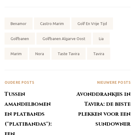
Tags:
Benamor
Castro Marim
Golf En Vrije Tijd
Golfbanen
Golfbanen Algarve Oost
Lia
Marim
Nora
Taste Tavira
Tavira
OUDERE POSTS
NIEUWERE POSTS
Tussen
Avonddrankjes in
amandelbomen
Tavira: de beste
en platbands
plekken voor een
("platibandas"):
sundowner
een