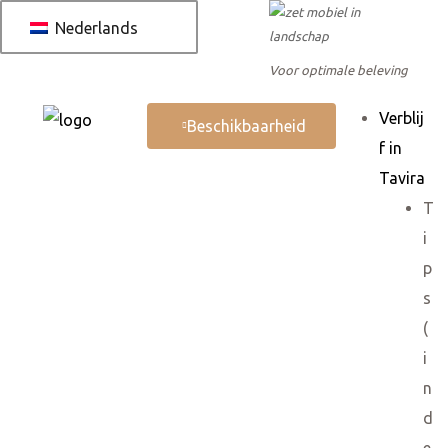
Nederlands
Voor optimale beleving
Verblij
Beschikbaarheid
f in
Tavira
T
 AL
i
p
betaling
s
ukt
(
i
n
d
e