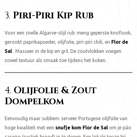
3.
Piri-Piri Kip Rub
Voor een snelle Algarve-stijl rub: meng geperste knoflook,
gerookt paprikapoeder, olijfolie, piri-piri chili, en
Flor de
Sal
. Masseer in de kip en gril. De zoutvlokken voegen
zowel textuur als smaak toe tijdens het koken.
4.
Olijfolie & Zout
Dompelkom
Eenvoudig maar subliem: serveer Portugese olijfolie van
hoge kwaliteit met een
snufje kom Flor de Sal
om je pão
caseiro (rustiek brood) in te dopen. Een lokale keuze bij