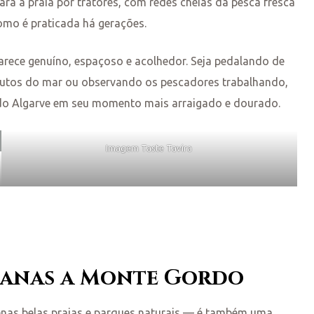
a a praia por tratores, com redes cheias da pesca fresca
como é praticada há gerações.
parece genuíno, espaçoso e acolhedor. Seja pedalando de
frutos do mar ou observando os pescadores trabalhando,
 do Algarve em seu momento mais arraigado e dourado.
Imagem Taste Tavira
abanas a Monte Gordo
penas belas praias e parques naturais — é também uma