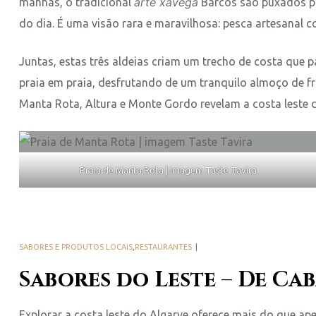
arte xávega
manhãs, o tradicional
Barcos são puxados par
do dia. É uma visão rara e maravilhosa: pesca artesanal 
Juntas, estas três aldeias criam um trecho de costa que 
praia em praia, desfrutando de um tranquilo almoço de 
Manta Rota, Altura e Monte Gordo revelam a costa leste
Praia de Manta Rota | imagem Taste Tavira
SABORES E PRODUTOS LOCAIS
,
RESTAURANTES
Sabores do Leste – De C
Explorar a costa leste do Algarve oferece mais do que a