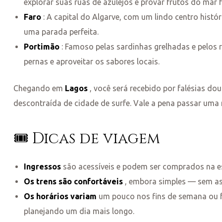
explorar suas ruas de azulejos e provar frutos do mar f
Faro
: A capital do Algarve, com um lindo centro histó
uma parada perfeita.
Portimão
: Famoso pelas sardinhas grelhadas e pelos re
pernas e aproveitar os sabores locais.
Chegando em
Lagos
, você será recebido por falésias do
descontraída de cidade de surfe. Vale a pena passar uma n
🎟️ Dicas de viagem
Ingressos
são acessíveis e podem ser comprados na e
Os trens são confortáveis
, embora simples — sem as
Os horários variam
um pouco nos fins de semana ou fe
planejando um dia mais longo.