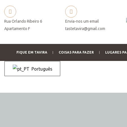
Rua Orlando Ribeiro 6
Envia-nos um email
Apartamento F
tastetavira@gmail.com
 você
FIQUE EM TAVIRA
COISAS PARA FAZER
LUGARES PA
Português
o de
serva