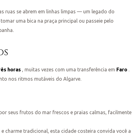
as ruas se abrem em linhas limpas — um legado do
tomar uma bica na praça principal ou passeie pelo
panha.
os
rês horas
, muitas vezes com uma transferência em
Faro
.
nto nos ritmos mutáveis do Algarve.
or seus frutos do mar frescos e praias calmas, facilmente
 charme tradicional, esta cidade costeira convida você a