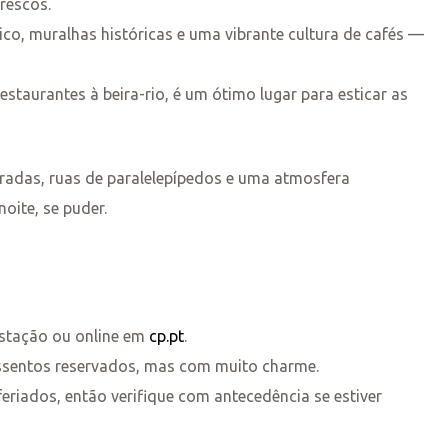
rescos.
rico, muralhas históricas e uma vibrante cultura de cafés —
staurantes à beira-rio, é um ótimo lugar para esticar as
uradas, ruas de paralelepípedos e uma atmosfera
oite, se puder.
stação ou online em
cp.pt
.
sentos reservados, mas com muito charme.
riados, então verifique com antecedência se estiver