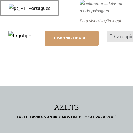
Português
Para visualização ideal
 você
Cardápi
DISPONIBILIDADE
 AL
o de
serva
Azeite
TASTE TAVIRA
>
ANNICK MOSTRA O LOCAL PARA VOCÊ