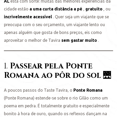
AL
está com sorte: muitas das melhores experiências da
cidade estão
a uma curta distância a pé
,
gratuito
, ou
s
incrivelmente acessível
. Quer seja um viajante que se
preocupa com o seu orçamento, um viajante lento ou
apenas alguém que gosta de bons preços, eis como
aproveitar o melhor de Tavira
sem gastar muito
.
1.
Passear pela Ponte
Romana ao pôr do sol
🌉
A poucos passos do Taste Tavira, o
Ponte Romana
(Ponte Romana) estende-se sobre o rio Gilão como um
poema em pedra. É totalmente gratuito e especialmente
bonito à hora de ouro, quando os reflexos dançam na