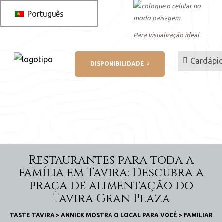
Português
Para visualização ideal
 você
Cardápi
DISPONIBILIDADE
 AL
o de
Restaurantes para toda a
família em Tavira: Descubra a
serva
praça de alimentação do
Tavira Gran Plaza
TASTE TAVIRA
>
ANNICK MOSTRA O LOCAL PARA VOCÊ
>
FAMILIAR