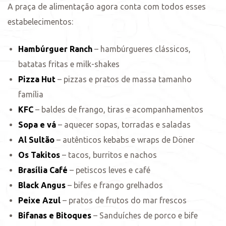
A praça de alimentação agora conta com todos esses
s
estabelecimentos:
Hambúrguer Ranch
– hambúrgueres clássicos,
batatas fritas e milk-shakes
Pizza Hut
– pizzas e pratos de massa tamanho
família
KFC
– baldes de frango, tiras e acompanhamentos
Sopa e vá
– aquecer sopas, torradas e saladas
Al Sultão
– autênticos kebabs e wraps de Döner
Os Takitos
– tacos, burritos e nachos
Brasília Café
– petiscos leves e café
Black Angus
– bifes e frango grelhados
Peixe Azul
– pratos de frutos do mar frescos
Bifanas e Bitoques
– Sanduíches de porco e bife