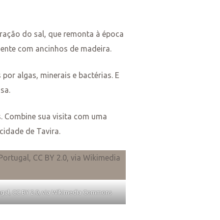
tração do sal, que remonta à época
mente com ancinhos de madeira.
por algas, minerais e bactérias. E
sa.
. Combine sua visita com uma
cidade de Tavira.
gal, CC BY 2.0, via Wikimedia Commons