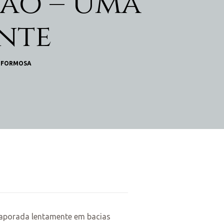
hão – Uma
nte
A FORMOSA
vaporada lentamente em bacias