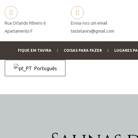
Rua Orlando Ribeiro 6
Envia-nos um email
Apartamento F
tastetavira@gmail.com
 você
FIQUE EM TAVIRA
COISAS PARA FAZER
LUGARES PA
Português
o de
serva