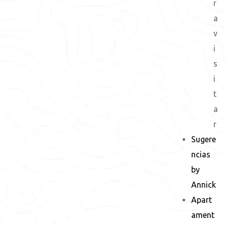
r
a
v
i
s
i
t
a
r
Sugere
ncias
by
Annick
Apart
ament