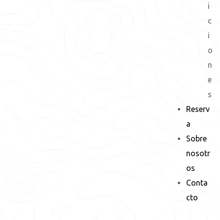
i
c
i
o
n
e
s
Reserv
a
Sobre
nosotr
os
Conta
cto