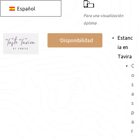
Español
Para una visualización
óptima
Estanc
es
Disponibilidad
ia en
Tavira
C
 AL
o
reserva
s
a
rva
s
p
a
r