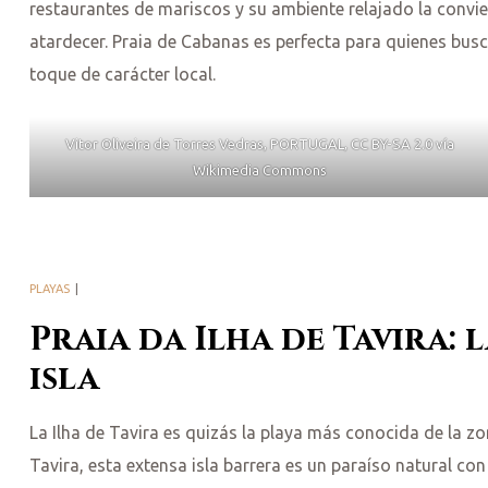
restaurantes de mariscos y su ambiente relajado la convie
atardecer. Praia de Cabanas es perfecta para quienes busc
empo
toque de carácter local.
a
Vitor Oliveira de Torres Vedras, PORTUGAL, CC BY-SA 2.0 vía
Wikimedia Commons
PLAYAS
Praia da Ilha de Tavira: 
isla
La Ilha de Tavira es quizás la playa más conocida de la zo
Tavira, esta extensa isla barrera es un paraíso natural c