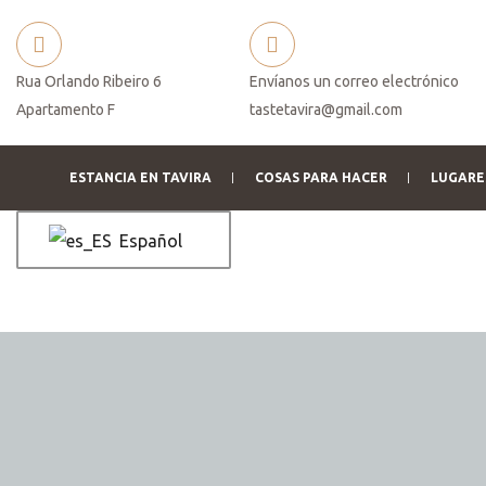
Rua Orlando Ribeiro 6
Envíanos un correo electrónico
Apartamento F
tastetavira@gmail.com
es
ESTANCIA EN TAVIRA
COSAS PARA HACER
LUGARES
Español
reserva
rva