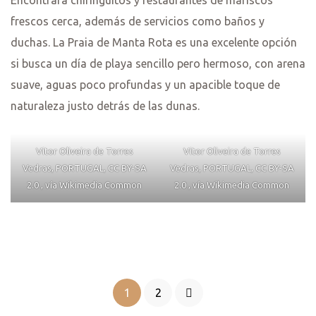
Encontrará chiringuitos y restaurantes de mariscos
frescos cerca, además de servicios como baños y
duchas. La Praia de Manta Rota es una excelente opción
si busca un día de playa sencillo pero hermoso, con arena
suave, aguas poco profundas y un apacible toque de
naturaleza justo detrás de las dunas.
Vitor Oliveira de Torres
Vitor Oliveira de Torres
Vedras, PORTUGAL, CC BY-SA
Vedras, PORTUGAL, CC BY-SA
2.0 , vía Wikimedia Common
2.0 , vía Wikimedia Common
1
2