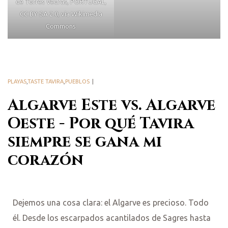
de Torres Vedras, PORTUGAL,
CC BY-SA 2.0, via Wikimedia
Commons
PLAYAS
,
TASTE TAVIRA
,
PUEBLOS
Algarve Este vs. Algarve
Oeste - Por qué Tavira
siempre se gana mi
corazón
Dejemos una cosa clara: el Algarve es precioso. Todo
él. Desde los escarpados acantilados de Sagres hasta