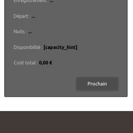
Enregistrement :
...
Départ :
...
Nuits :
...
Disponibilité :
[capacity_hint]
Coût total :
0,00
€
Prochain