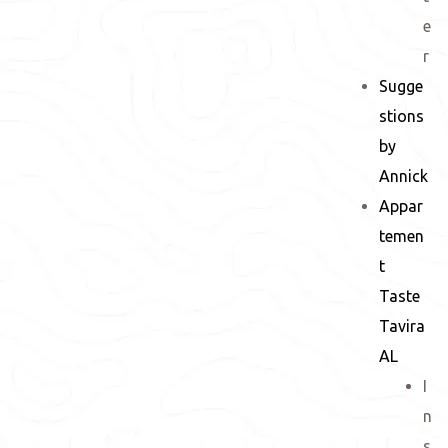
e
r
Sugge
stions
by
Annick
Appar
temen
t
Taste
Tavira
AL
I
n
s