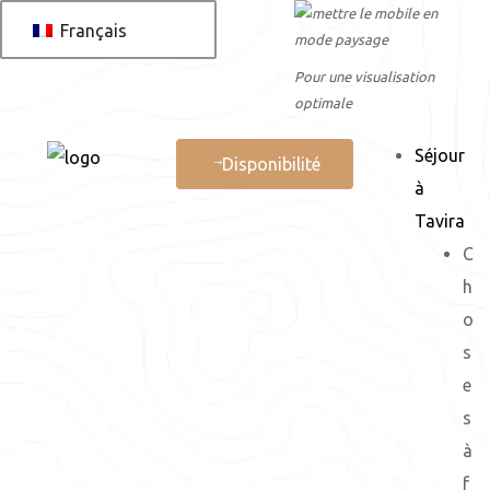
Français
Pour une visualisation
optimale
Séjour
Disponibilité
à
Tavira
 AL
C
h
 de
o
s
e
s
à
f