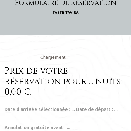
Formulaire de reservation
TASTE TAVIRA
Chargement...
Prix de votre
réservation pour
...
nuits:
0,00
€
.
Date d'arrivée sélectionnée :
...
Date de départ :
...
Annulation gratuite avant :
...