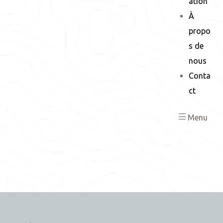
ation
À
propo
s de
nous
Conta
ct
Menu