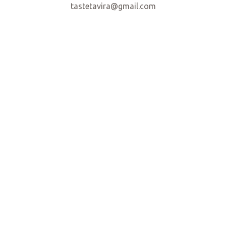
tastetavira@gmail.com
us dans
horaires