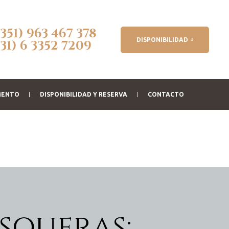
(351) 963 467 378
DISPONIBILIDAD
(31) 6 3352 7209
MENTO
DISPONIBILIDAD Y RESERVA
CONTACTO
esqueras: