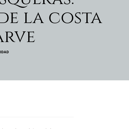
de la costa
arve
SIDAD