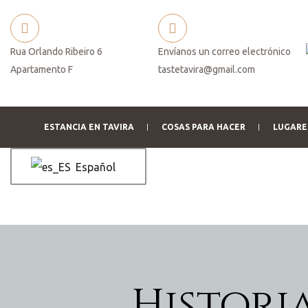
Rua Orlando Ribeiro 6
Envíanos un correo electrónico
Apartamento F
tastetavira@gmail.com
es
ESTANCIA EN TAVIRA
COSAS PARA HACER
LUGARES
Español
reserva
rva
Historia