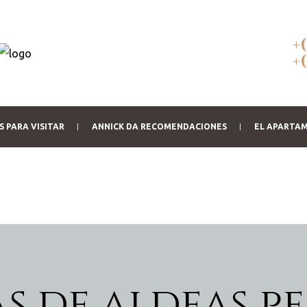
+
+
 PARA VISITAR
ANNICK DA RECOMENDACIONES
EL APARTA
s de aldeas p