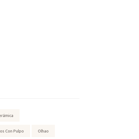
erámica
tos Con Pulpo
Olhao