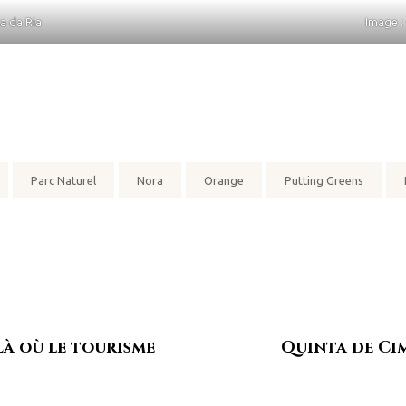
a da Ria
Image :
Parc Naturel
Nora
Orange
Putting Greens
Là où le tourisme
Quinta de Ci