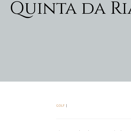
Quinta da Ri
GOLF