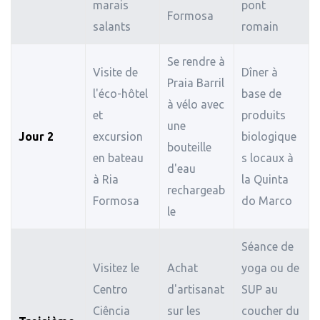
marais
pont
Formosa
salants
romain
Se rendre à
Visite de
Dîner à
Praia Barril
l'éco-hôtel
base de
à vélo avec
et
produits
une
Jour 2
excursion
biologique
bouteille
en bateau
s locaux à
d'eau
à Ria
la Quinta
rechargeab
Formosa
do Marco
le
Séance de
Visitez le
Achat
yoga ou de
Centro
d'artisanat
SUP au
Ciência
sur les
coucher du