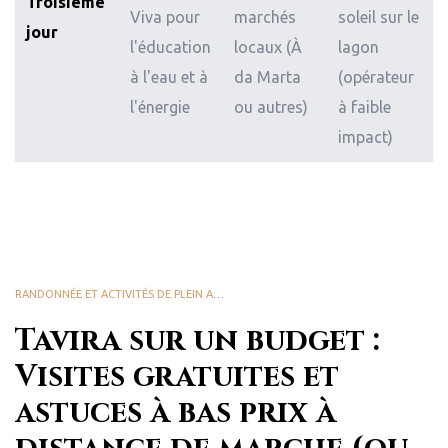
Troisième
Viva pour
marchés
soleil sur le
jour
l'éducation
locaux (À
lagon
à l'eau et à
da Marta
(opérateur
l'énergie
ou autres)
à faible
impact)
RANDONNÉE ET ACTIVITÉS DE PLEIN AIR
,
PLAISIRS LOCAUX
,
TASTE TAVIRA
Tavira sur un budget :
Visites gratuites et
astuces à bas prix à