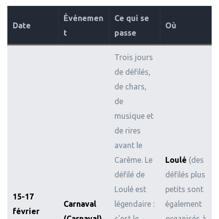
Événemen
Ce qui se
Date
Où
t
passe
Trois jours
de défilés,
de chars,
de
musique et
de rires
avant le
Carême. Le
Loulé
(des
défilé de
défilés plus
Loulé est
petits sont
15-17
Carnaval
légendaire :
également
février
(Carnaval)
c'est le
organisés à