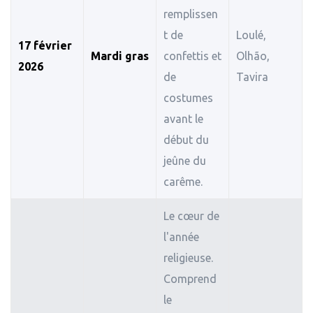
remplissen
t de
Loulé,
17 février
Mardi gras
confettis et
Olhão,
2026
de
Tavira
costumes
avant le
début du
jeûne du
carême.
Le cœur de
l'année
religieuse.
Comprend
le