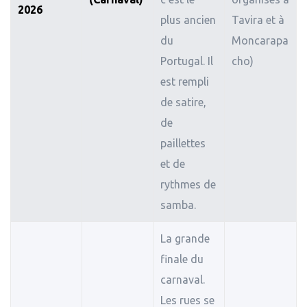
2026
plus ancien
Tavira et à
du
Moncarapa
Portugal. Il
cho)
est rempli
de satire,
de
paillettes
et de
rythmes de
samba.
La grande
finale du
carnaval.
Les rues se